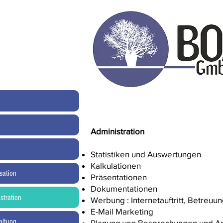
Administration
Statistiken und Auswertungen
Kalkulationen
sation
Präsentationen
Dokumentationen
stration
Werbung : Internetauftritt, Betreuu
E-Mail Marketing
altung
Planung von Besprechungen und A